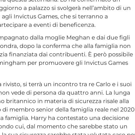
ggiorno a palazzo si svolgerà nell’ambito di un
 agli Invictus Games, che si terranno a
rtecipare a eventi di beneficenza.
mpagnato dalla moglie Meghan e dai due figli
a Londra, dopo la conferma che alla famiglia non
zia finanziata dai contribuenti. È però possibile
irmingham per promuovere gli Invictus Games
visto, si terrà un incontro tra re Carlo e i suoi
e non vede di persona da quattro anni. La lunga
o britannico in materia di sicurezza risale alla
o di membro senior della famiglia reale nel 2020
 sua famiglia. Harry ha contestato una decisione
econdo cui, dal momento che sarebbe stato un
 la sua sicurezza sarebbe stata valutata caso pe