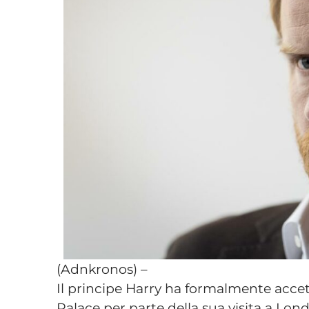
(Adnkronos) –
Il principe Harry ha formalmente acce
Palace per parte della sua visita a Lo