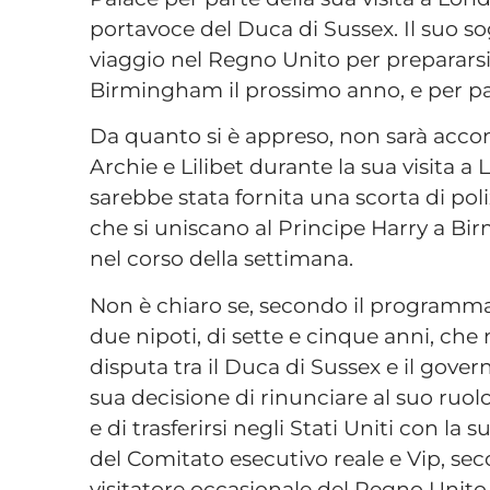
portavoce del Duca di Sussex. Il suo so
viaggio nel Regno Unito per prepararsi
Birmingham il prossimo anno, e per pa
Da quanto si è appreso, non sarà acco
Archie e Lilibet durante la sua visita 
sarebbe stata fornita una scorta di poli
che si uniscano al Principe Harry a B
nel corso della settimana.
Non è chiaro se, secondo il programma ri
due nipoti, di sette e cinque anni, ch
disputa tra il Duca di Sussex e il govern
sua decisione di rinunciare al suo ruol
e di trasferirsi negli Stati Uniti con la
del Comitato esecutivo reale e Vip, s
visitatore occasionale del Regno Unito,