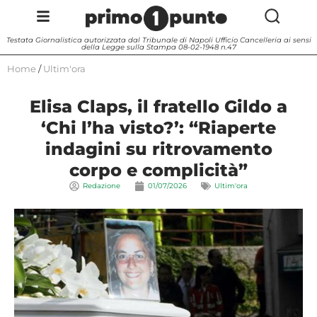
Testata Giornalistica autorizzata dal Tribunale di Napoli Ufficio Cancelleria ai sensi
della Legge sulla Stampa 08-02-1948 n.47
Home
/
Ultim'ora
Elisa Claps, il fratello Gildo a
‘Chi l’ha visto?’: “Riaperte
indagini su ritrovamento
corpo e complicità”
Redazione
01/07/2026
Ultim'ora