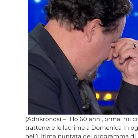
(Adnkronos) – “Ho 60 anni, ormai mi 
trattenere le lacrime a Domenica In ogg
nell’ultima puntata del programma di 