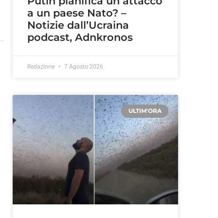
Putin pianifica un attacco
a un paese Nato? –
Notizie dall’Ucraina
podcast, Adnkronos
Redazione
7 Agosto 2026
ULTIM'ORA