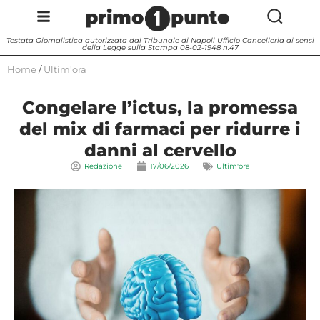
Testata Giornalistica autorizzata dal Tribunale di Napoli Ufficio Cancelleria ai sensi
della Legge sulla Stampa 08-02-1948 n.47
Home
/
Ultim'ora
Congelare l’ictus, la promessa
del mix di farmaci per ridurre i
danni al cervello
Redazione
17/06/2026
Ultim'ora