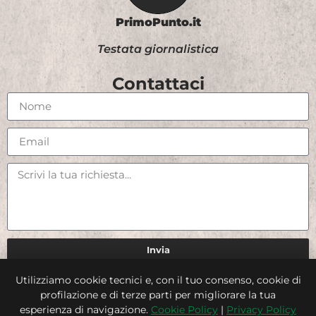
PrimoPunto.it
Testata giornalistica
Contattaci
Invia
Utilizziamo cookie tecnici e, con il tuo consenso, cookie di
Credits
profilazione e di terze parti per migliorare la tua
esperienza di navigazione.
Cookie Policy
|
Privacy Policy