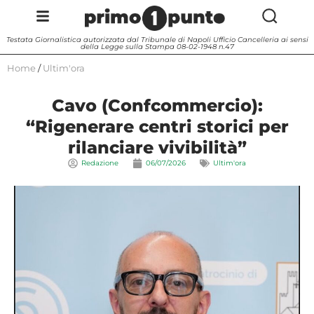
Testata Giornalistica autorizzata dal Tribunale di Napoli Ufficio Cancelleria ai sensi
della Legge sulla Stampa 08-02-1948 n.47
Home
/
Ultim'ora
Cavo (Confcommercio):
“Rigenerare centri storici per
rilanciare vivibilità”
Redazione
06/07/2026
Ultim'ora