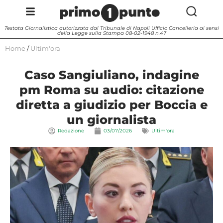
Testata Giornalistica autorizzata dal Tribunale di Napoli Ufficio Cancelleria ai sensi
della Legge sulla Stampa 08-02-1948 n.47
Home
/
Ultim'ora
Caso Sangiuliano, indagine
pm Roma su audio: citazione
diretta a giudizio per Boccia e
un giornalista
Redazione
03/07/2026
Ultim'ora