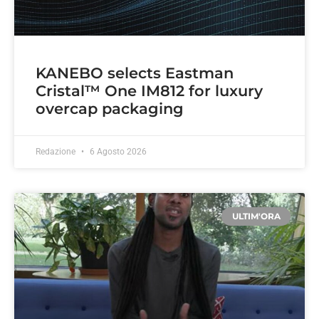
KANEBO selects Eastman
Cristal™ One IM812 for luxury
overcap packaging
Redazione
6 Agosto 2026
ULTIM'ORA