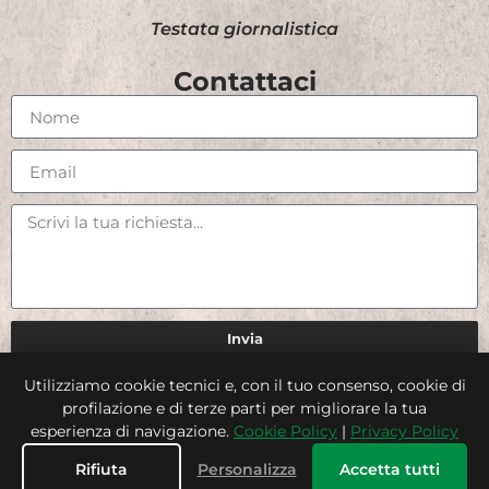
Testata giornalistica
Contattaci
Invia
Utilizziamo cookie tecnici e, con il tuo consenso, cookie di
Credits
profilazione e di terze parti per migliorare la tua
esperienza di navigazione.
Cookie Policy
|
Privacy Policy
Rifiuta
Personalizza
Accetta tutti