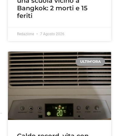
una scuola vicino a
Bangkok: 2 morti e 15
feriti
Redazione
7 Agosto 2026
ULTIM'ORA
Caldo record, vita con