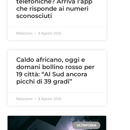
telefoniche? Arriva l’app
che risponde ai numeri
sconosciuti
Redazione
8 Agosto 2026
2
Caldo africano, oggi e
domani bollino rosso per
19 città: “Al Sud ancora
picchi di 39 gradi”
Redazione
8 Agosto 2026
ULTIM'ORA