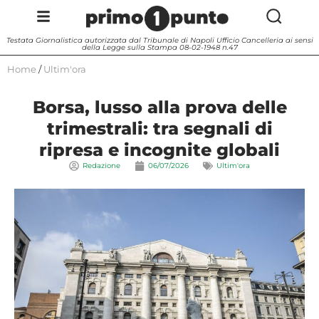
Testata Giornalistica autorizzata dal Tribunale di Napoli Ufficio Cancelleria ai sensi
della Legge sulla Stampa 08-02-1948 n.47
Home
/
Ultim'ora
Borsa, lusso alla prova delle
trimestrali: tra segnali di
ripresa e incognite globali
Redazione
06/07/2026
Ultim'ora