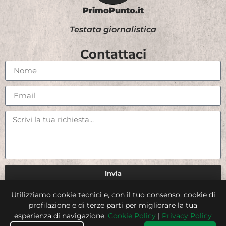
PrimoPunto.it
Testata giornalistica
Contattaci
Invia
Utilizziamo cookie tecnici e, con il tuo consenso, cookie di
Credits
profilazione e di terze parti per migliorare la tua
esperienza di navigazione.
Cookie Policy
|
Privacy Policy