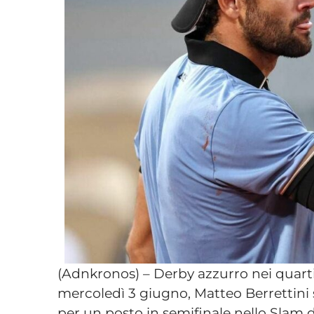
(Adnkronos) – Derby azzurro nei quarti
mercoledì 3 giugno, Matteo Berrettini s
per un posto in semifinale nello Slam d