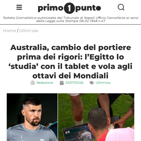
Testata Giornalistica autorizzata dal Tribunale di Napoli Ufficio Cancelleria ai sensi
della Legge sulla Stampa 08-02-1948 n.47
Home
/
Ultim'ora
Australia, cambio del portiere
prima dei rigori: l’Egitto lo
‘studia’ con il tablet e vola agli
ottavi dei Mondiali
Redazione
03/07/2026
Ultim'ora