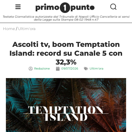
Testata Giornalistica autorizzata dal Tribunale di Napoli Ufficio Cancelleria ai sensi
della Legge sulla Stampa 08-02-1948 n.47
Home
/
Ultim'ora
Ascolti tv, boom Temptation
Island: record su Canale 5 con
32,3%
Redazione
09/07/2026
Ultim'ora