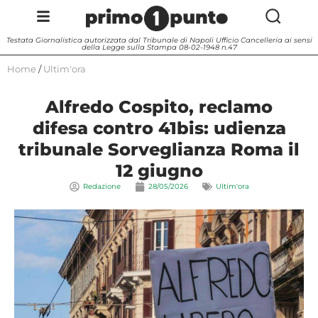
Testata Giornalistica autorizzata dal Tribunale di Napoli Ufficio Cancelleria ai sensi
della Legge sulla Stampa 08-02-1948 n.47
Home
/
Ultim'ora
Alfredo Cospito, reclamo
difesa contro 41bis: udienza
tribunale Sorveglianza Roma il
12 giugno
Redazione
28/05/2026
Ultim'ora