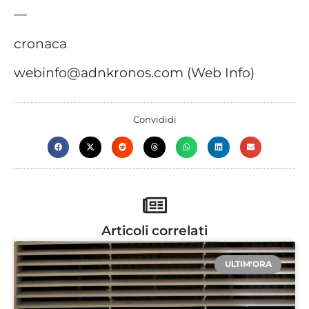
—
cronaca
webinfo@adnkronos.com (Web Info)
Convididi
Articoli correlati
ULTIM'ORA