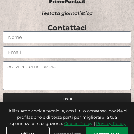
PrimoPunto.it
Testata giornalistica
Contattaci
Invia
Utilizziamo cookie tecnici e, con il tuo consenso, cookie di
Credits
profilazione e di terze parti per migliorare la tua
esperienza di navigazione.
Cookie Policy
|
Privacy Policy