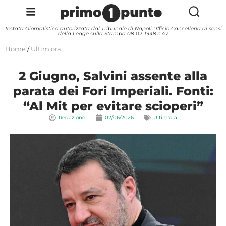
Testata Giornalistica autorizzata dal Tribunale di Napoli Ufficio Cancelleria ai sensi
della Legge sulla Stampa 08-02-1948 n.47
Home
/
Ultim'ora
2 Giugno, Salvini assente alla
parata dei Fori Imperiali. Fonti:
“Al Mit per evitare scioperi”
Redazione
02/06/2026
Ultim'ora