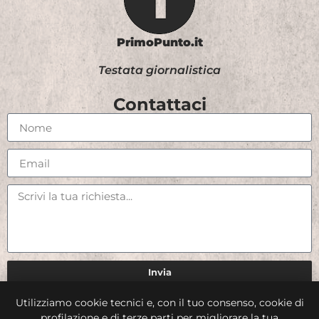
PrimoPunto.it
Testata giornalistica
Contattaci
Invia
Utilizziamo cookie tecnici e, con il tuo consenso, cookie di
Credits
profilazione e di terze parti per migliorare la tua