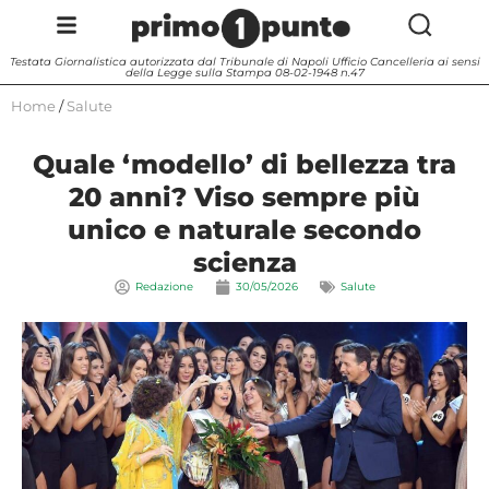
Testata Giornalistica autorizzata dal Tribunale di Napoli Ufficio Cancelleria ai sensi
della Legge sulla Stampa 08-02-1948 n.47
Home
/
Salute
Quale ‘modello’ di bellezza tra
20 anni? Viso sempre più
unico e naturale secondo
scienza
Redazione
30/05/2026
Salute