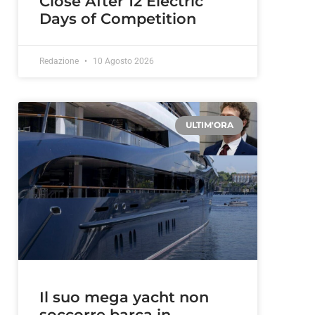
Close After 12 Electric
Days of Competition
Redazione
10 Agosto 2026
ULTIM'ORA
Il suo mega yacht non
soccorre barca in