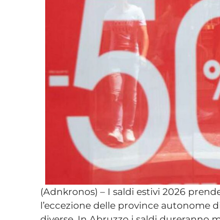
(Adnkronos) – I saldi estivi 2026 prender
l’eccezione delle province autonome di
diverse. In Abruzzo i saldi dureranno m