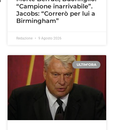
a
“Campione inarrivabile”.
Jacobs: “Correrò per lui a
Birmingham”
Redazione
9 Agosto 2026
ULTIM'ORA