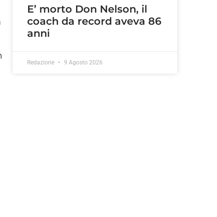
E’ morto Don Nelson, il
coach da record aveva 86
a
anni
n
Redazione
9 Agosto 2026