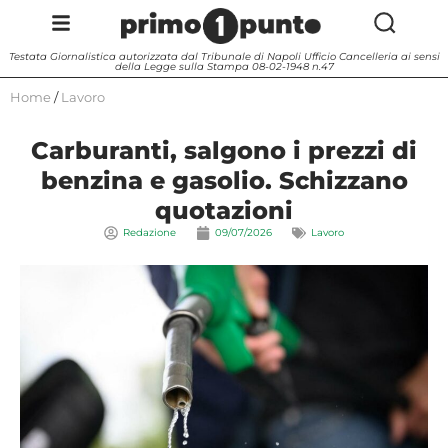
Testata Giornalistica autorizzata dal Tribunale di Napoli Ufficio Cancelleria ai sensi
della Legge sulla Stampa 08-02-1948 n.47
Home
/
Lavoro
Carburanti, salgono i prezzi di
benzina e gasolio. Schizzano
quotazioni
Redazione
09/07/2026
Lavoro