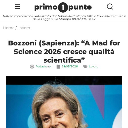
Testata Giornalistica autorizzata dal Tribunale di Napoli Ufficio Cancelleria ai sensi
della Legge sulla Stampa 08-02-1948 n.47
Home
/
Lavoro
Bozzoni (Sapienza): “A Mad for
Science 2026 cresce qualità
scientifica”
Redazione
28/05/2026
Lavoro