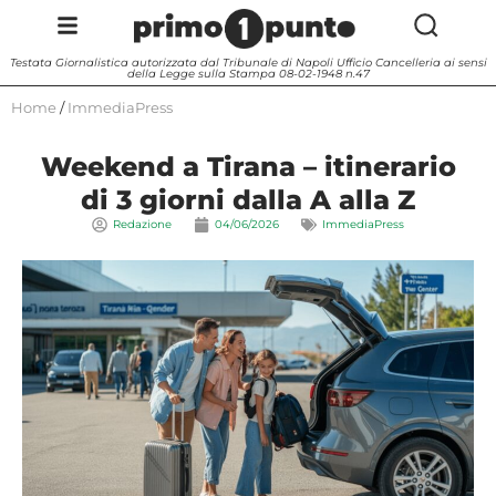
Testata Giornalistica autorizzata dal Tribunale di Napoli Ufficio Cancelleria ai sensi
della Legge sulla Stampa 08-02-1948 n.47
Home
/
ImmediaPress
Weekend a Tirana – itinerario
di 3 giorni dalla A alla Z
Redazione
04/06/2026
ImmediaPress