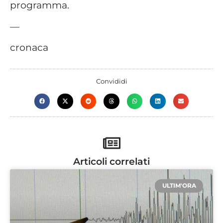
programma.
—
cronaca
Convididi
Articoli correlati
ULTIM'ORA