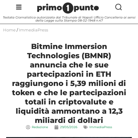
Testata Giornalistica autorizzata dal Tribunale di Napoli Ufficio Cancelleria ai sensi
della Legge sulla Stampa 08-02-1948 n.47
Home
/
ImmediaPress
Bitmine Immersion
Technologies (BMNR)
annuncia che le sue
partecipazioni in ETH
raggiungono i 5,39 milioni di
token e che le partecipazioni
totali in criptovalute e
liquidità ammontano a 12,3
miliardi di dollari
Redazione
29/05/2026
ImmediaPress