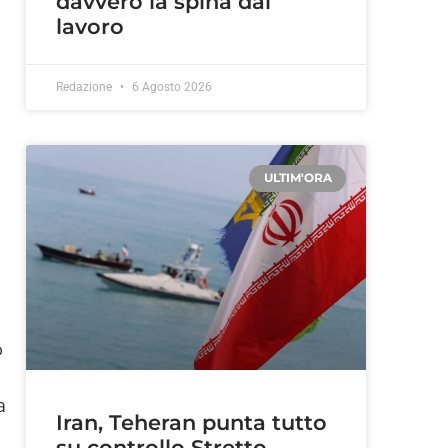
davvero la spina dal
lavoro
Redazione
6 Agosto 2026
ULTIM'ORA
o
a
Iran, Teheran punta tutto
su controllo Stretto