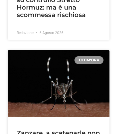
Hormuz: ma è una
scommessa rischiosa
Redazione
6 Agosto 2026
ULTIM'ORA
Zanzare, a scatenarle non