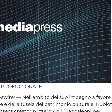
O PROMOZIONALE
swire/ — Nell’ambito del suo impegno a favore
one e della tutela del patrimonio culturale, Hublo
ntent creator svizzero Anil Brancaleoni per