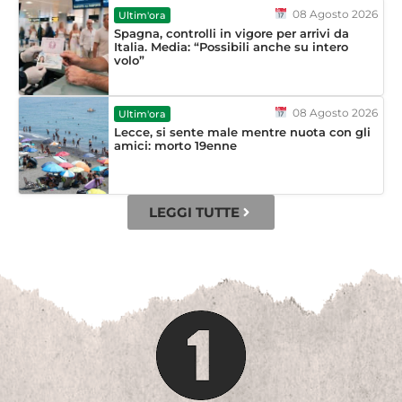
08 Agosto 2026
Ultim'ora
Spagna, controlli in vigore per arrivi da
Italia. Media: “Possibili anche su intero
volo”
08 Agosto 2026
Ultim'ora
Lecce, si sente male mentre nuota con gli
amici: morto 19enne
LEGGI TUTTE