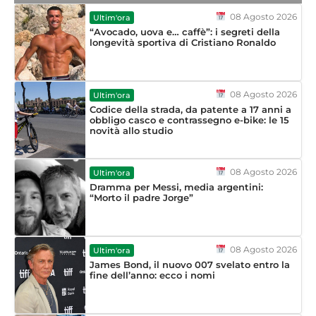
08 Agosto 2026
Ultim'ora
“Avocado, uova e… caffè”: i segreti della
longevità sportiva di Cristiano Ronaldo
08 Agosto 2026
Ultim'ora
Codice della strada, da patente a 17 anni a
obbligo casco e contrassegno e-bike: le 15
novità allo studio
08 Agosto 2026
Ultim'ora
Dramma per Messi, media argentini:
“Morto il padre Jorge”
08 Agosto 2026
Ultim'ora
James Bond, il nuovo 007 svelato entro la
fine dell’anno: ecco i nomi