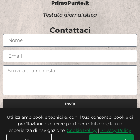
PrimoPunto.it
Testata giornalistica
Contattaci
Invia
Utilizziamo cookie tecnici e, con il tuo consenso, cookie di
Credits
profilazione e di terze parti per migliorare la tua
esperienza di navigazione.
Cookie Policy
|
Privacy Policy