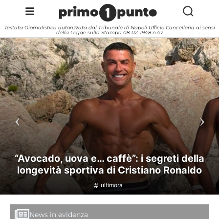
Testata Giornalistica autorizzata dal Tribunale di Napoli Ufficio Cancelleria ai sensi
della Legge sulla Stampa 08-02-1948 n.47
“Avocado, uova e… caffè”: i segreti della
longevità sportiva di Cristiano Ronaldo
ultimora
News in evidenza